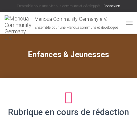
Ensemble pour une Menoua commune et développée
Connexion
Menoua Community Germany e.V.
Ensemble pour une Menoua commune et développée
DÉPL
Enfances & Jeunesses
Rubrique en cours de rédaction