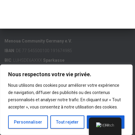
Menoua Community Germany e.V.
IBAN
: DE 77 545500100 191674985
BIC
: LUHSDE6AXXX
Sparkasse
Nous respectons votre vie privée.
Nous utilisons des cookies pour améliorer votre expérience
de navigation, diffuser des publicités ou des contenus
ACCUEIL
MCG E.V.
MENOUA
LIENS IMPORTANTS
personnalisés et analyser notre trafic. En cliquant sur « Tout
accepter », vous consentez à notre utilisation des cookies.
CONTACT
IMPRESSUM
Hestia | Développé par
ThemeIsle
Personnaliser
Tout rejeter
Accepter tout
French